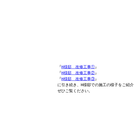
『
H様邸 改修工事①
』
『
H様邸 改修工事②
』
『
H様邸 改修工事③
』
に引き続き、H様邸での施工の様子をご紹
ぜひご覧ください。