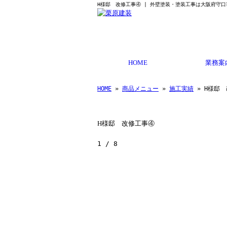
H様邸 改修工事④ | 外壁塗装・塗装工事は大阪府守
HOME
業務案
HOME
»
商品メニュー
»
施工実績
» H様邸
H様邸 改修工事④
1
/
8